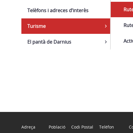
Rut
Telèfons i adreces d’interès
Rut
Turisme
Acti
El pantà de Darnius
Adreça
Població
Codi Postal
Telèfon
Co