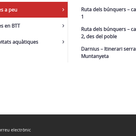
Ruta dels búnquers – ca
es a peu
1
es en BTT
Ruta dels búnquers – ca
2, des del poble
vitats aquàtiques
Darnius – Itinerari serrat
Muntanyeta
rreu electrònic