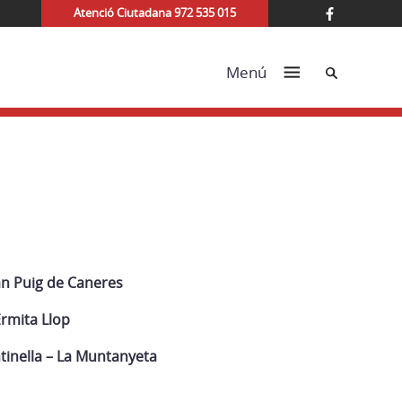
Atenció Ciutadana 972 535 015
Cerca
Menú
n Puig de Caneres
Ermita Llop
ntinella – La Muntanyeta