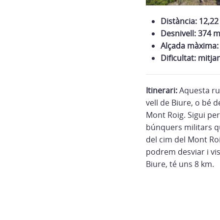
Distància: 12,2
Desnivell: 374 
Alçada màxima:
Dificultat: mitja
Itinerari:
Aquesta rut
vell de Biure, o bé 
Mont Roig. Sigui per
búnquers militars qu
del cim del Mont Roi
podrem desviar i visi
Biure, té uns 8 km.