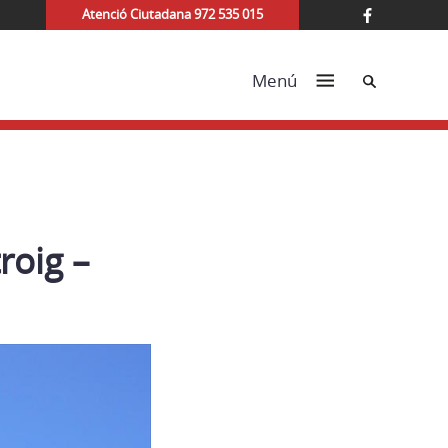
Atenció Ciutadana 972 535 015
Cerca
Menú
roig –