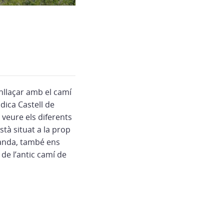
nllaçar amb el camí
ndica Castell de
 veure els diferents
stà situat a la prop
 banda, també ens
 de l’antic camí de