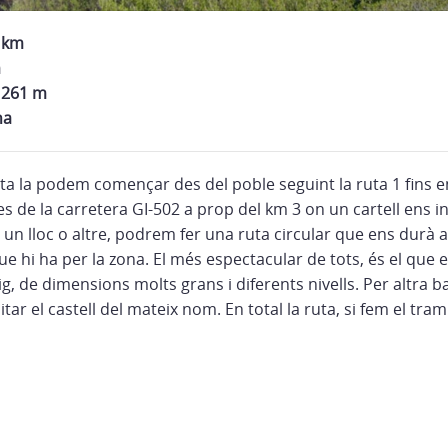
2 km
m
 261 m
na
a la podem començar des del poble seguint la ruta 1 fins e
des de la carretera GI-502 a prop del km 3 on un cartell ens i
 un lloc o altre, podrem fer una ruta circular que ens durà a
e hi ha per la zona. El més espectacular de tots, és el que e
g, de dimensions molts grans i diferents nivells. Per altra
tar el castell del mateix nom. En total la ruta, si fem el tram