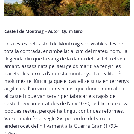
Castell de Montroig – Autor: Quim Giró
Les restes del castell de Montroig són visibles des de
tota la contrada, encimbellat al cim del mateix nom. La
llegenda diu que la sang de la dama del castell i el seu
amant, assassinats pel seu gelós marit, va tenyir les
parets i les terres d’aquesta muntanya. La realitat és
molt més tel·lúrica, ja que el castell se situa en terrenys
argilosos d’un viu color vermell que donen nom al pic i
al castell i que van servir per fabricar els rajols del
castell. Documentat des de l’any 1070, l’edifici conserva
poques restes, perquè ha tingut contínues reformes.
Va ser malmès al segle XVI per ordre del virrei i
enderrocat definitivament a la Guerra Gran (1793-
1795).